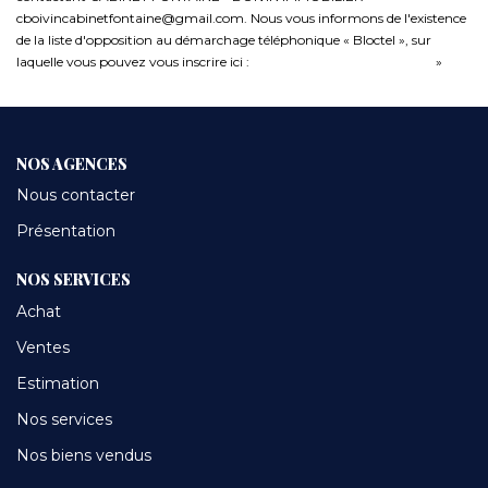
cboivincabinetfontaine@gmail.com. Nous vous informons de l'existence
de la liste d'opposition au démarchage téléphonique « Bloctel », sur
laquelle vous pouvez vous inscrire ici :
https://www.bloctel.gouv.fr/
»
NOS AGENCES
Nous contacter
Présentation
NOS SERVICES
Achat
Ventes
Estimation
Nos services
Nos biens vendus