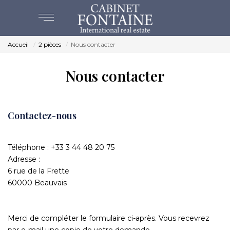
Accueil
2 pièces
Nous contacter
ACHAT
Nous contacter
VENTES
ESTIMATION
Contactez-nous
CABINET FONTAINE - Beauvais
NOS AGENCES
Téléphone :
+33 3 44 48 20 75
Adresse :
BEAUVAIS
6 rue de la Frette
60000
Beauvais
CREVECOEUR
www.cabinetfontaine.fr
Merci de compléter le formulaire ci-après. Vous recevrez
NOS SERVICES