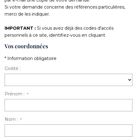
par e-mail une copie de votre demande.
Si votre demande concerne des références particulières,
CONTACT
merci de les indiquer.
IMPORTANT :
Si vous avez déjà des codes d'accés
personnels à ce site, identifiez-vous en cliquant
ici
Vos coordonnées
* Information obligatoire
Civilité :
Prénom :
*
Nom :
*