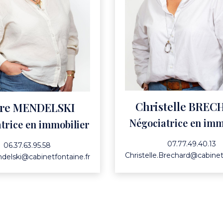
Christelle BRE
re MENDELSKI
Négociatrice en imm
trice en immobilier
07.77.49.40.13
06.37.63.95.58
Christelle.Brechard@cabinet
delski@cabinetfontaine.fr