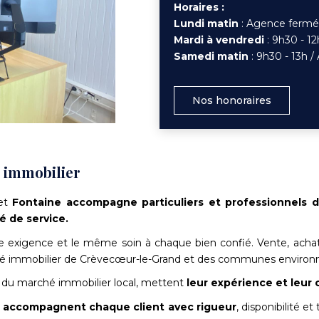
Horaires :
Lundi matin
: Agence fermée
Mardi à vendredi
: 9h30 - 12
Samedi matin
: 9h30 - 13h 
Nos honoraires
t immobilier
net
Fontaine accompagne particuliers et professionnels da
té de service.
 exigence et le même soin à chaque bien confié. Vente, achat
hé immobilier de Crèvecœur-le-Grand et des communes environ
s du marché immobilier local, mettent
leur expérience
et leur
s accompagnent chaque client avec rigueur
, disponibilité e