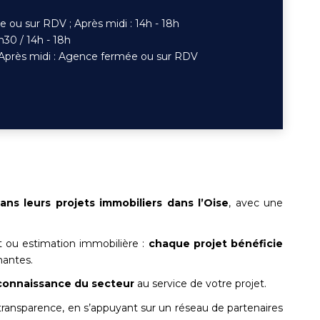
 ou sur RDV ; Après midi : 14h - 18h
h30 / 14h - 18h
/ Après midi : Agence fermée ou sur RDV
ns leurs projets immobiliers dans l’Oise
, avec une
 ou estimation immobilière :
chaque projet bénéficie
nantes.
 connaissance du secteur
au service de votre projet.
t transparence, en s’appuyant sur un réseau de partenaires