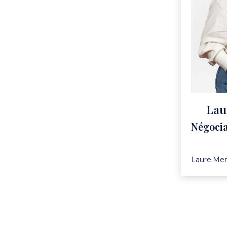
Lau
Négocia
Laure.Men