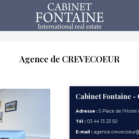
Agence de CREVECOEUR
Cabinet Fontaine -
Adresse :
5 Place de l'Hotel
Tél :
03 44 13 23 50
E-mail :
agence.crevecoeur@c