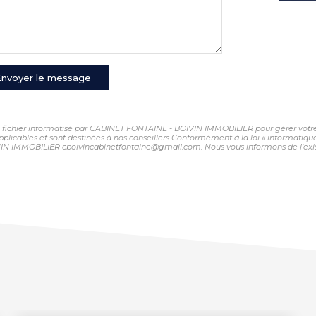
Envoyer le message
 un fichier informatisé par CABINET FONTAINE - BOIVIN IMMOBILIER pour gérer votr
 applicables et sont destinées à nos conseillers Conformément à la loi « informatiqu
VIN IMMOBILIER cboivincabinetfontaine@gmail.com. Nous vous informons de l'exist