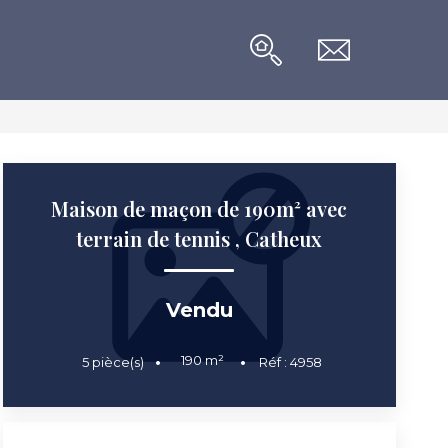
Maison de maçon de 190m² avec
terrain de tennis
,
Catheux
Vendu
190
m²
5
pièce(s)
Réf :
4958