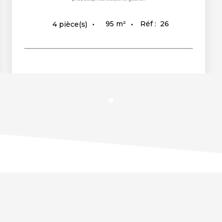
95
m²
Réf :
26
4
pièce(s)