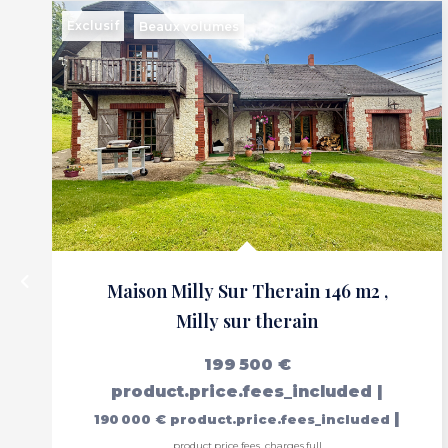
Exclusif
Beaux volumes
Maison Milly Sur Therain 146 m2
,
Milly sur therain
199 500 €
product.price.fees_included
|
|
190 000 €
product.price.fees_included
product.price.fees_charges.full