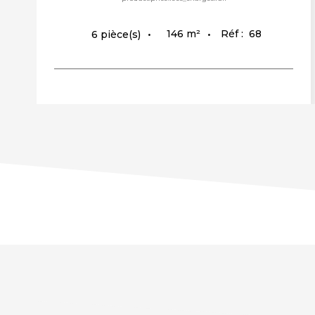
146
m²
Réf :
68
6
pièce(s)