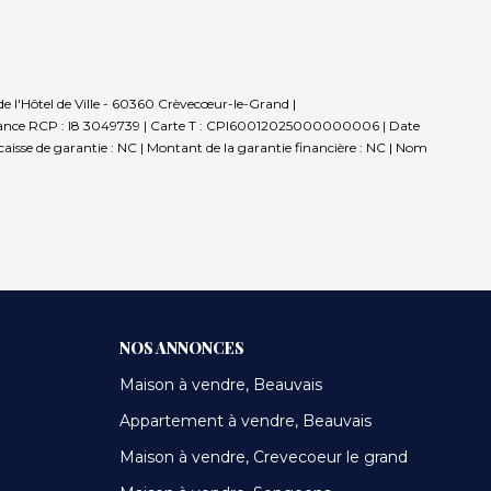
e l'Hôtel de Ville - 60360 Crèvecœur-le-Grand |
rance RCP : I8 3049739 |
Carte T : CPI60012025000000006 | Date
 caisse de garantie : NC | Montant de la garantie financière : NC | Nom
NOS ANNONCES
Maison à vendre, Beauvais
Appartement à vendre, Beauvais
Maison à vendre, Crevecoeur le grand