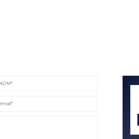
NOM*
email*