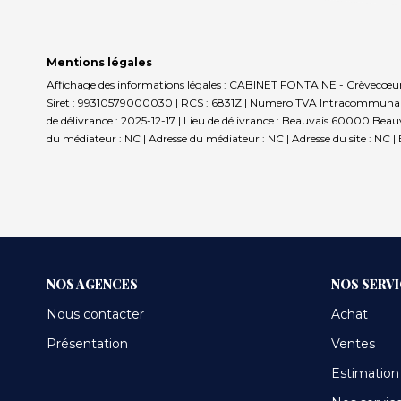
Mentions légales
Affichage des informations légales : CABINET FONTAINE - Crèvecœur-le
Siret : 99310579000030 | RCS : 6831Z | Numero TVA Intracommunautai
de délivrance : 2025-12-17 | Lieu de délivrance : Beauvais 60000 Beauva
du médiateur : NC | Adresse du médiateur : NC | Adresse du site : NC |
NOS AGENCES
NOS SERV
Nous contacter
Achat
Présentation
Ventes
Estimation