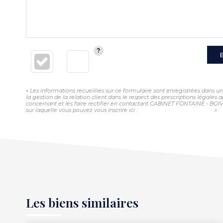
« Les informations recueillies sur ce formulaire sont enregistrées dans
la gestion de la relation client dans le respect des prescriptions légales
concernant et les faire rectifier en contactant CABINET FONTAINE - BOI
sur laquelle vous pouvez vous inscrire ici :
https://www.bloctel.gouv.fr/
»
Les biens similaires