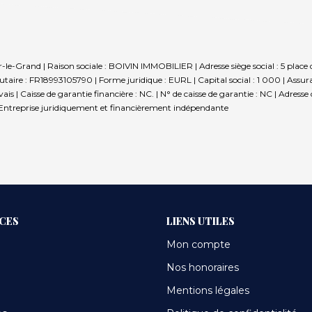
-Grand | Raison sociale : BOIVIN IMMOBILIER | Adresse siège social : 5 place d
re : FR18993105790 | Forme juridique : EURL | Capital social : 1 000 | Assu
is | Caisse de garantie financière : NC. | N° de caisse de garantie : NC | Adresse
Entreprise juridiquement et financièrement indépendante
ICES
LIENS UTILES
Mon compte
Nos honoraires
Mentions légales