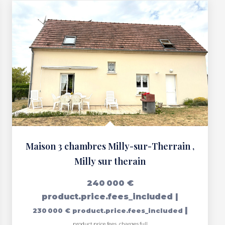
Maison 3 chambres Milly-sur-Therrain
,
Milly sur therain
240 000 €
product.price.fees_included
|
|
230 000 €
product.price.fees_included
product.price.fees_charges.full