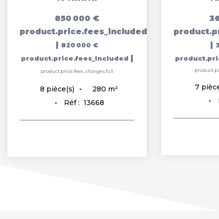
850 000 €
36
product.price.fees_included
product.p
|
|
820 000 €
|
product.price.fees_included
product.pr
product.pr
product.price.fees_charges.full
7
pièce
280
m²
8
pièce(s)
Réf :
13668