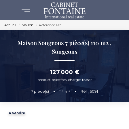
Accueil
Maison
Référence 6091
ACHAT
Maison Songeons 7 pièce(s) 110 m2
,
VENTES
Songeons
ESTIMATION
127 000 €
NOS AGENCES
product.price.fees_charges.teaser
7
pièce(s)
•
114
m²
•
Réf : 6091
BEAUVAIS
CREVECOEUR
A vendre
NOS SERVICES