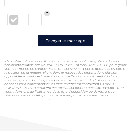
Envoyer le message
« Les informations recueillies sur ce formulaire sont enregistrées dans un
fichier informatisé par CABINET FONTAINE - BOIVIN IMMOBILIER pour gérer
votre demande de contact. Elles sont conservées pour la durée nécessaire à
la gestion de la relation client dans le respect des prescriptions légales
applicables et sont destinées à nos conseillers Conformément à la loi «
informatique et libertés », vous pouvez exercer votre droit d'accès aux
données vous concernant et les faire rectifier en contactant CABINET
FONTAINE - BOIVIN IMMOBILIER cboivincabinetfontaine@gmail.com. Nous
vous informons de l'existence de la liste d'opposition au démarchage
téléphonique « Bloctel », sur laquelle vous pouvez vous inscrire ici :
https://www.bloctel.gouv.fr/
»