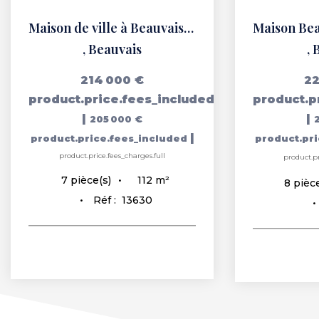
Maison de ville à Beauvais avec 5 chambres.
,
Beauvais
,
214 000 €
22
product.price.fees_included
product.p
|
|
205 000 €
|
product.price.fees_included
product.pr
product.price.fees_charges.full
product.pr
112
m²
7
pièce(s)
8
pièce
Réf :
13630