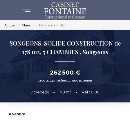
Accueil
Maison
Référence 6100
ACHAT
SONGEONS, SOLIDE CONSTRUCTION de
VENTES
178 m2, 5 CHAMBRES
,
Songeons
ESTIMATION
262 500 €
NOS AGENCES
product.price.fees_charges.teaser
7
pièce(s)
•
178
m²
•
Réf : 6100
BEAUVAIS
CREVECOEUR
A vendre
NOS SERVICES