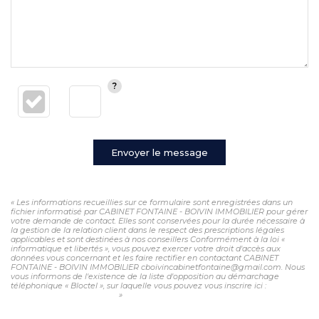
Envoyer le message
« Les informations recueillies sur ce formulaire sont enregistrées dans un
fichier informatisé par CABINET FONTAINE - BOIVIN IMMOBILIER pour gérer
votre demande de contact. Elles sont conservées pour la durée nécessaire à
la gestion de la relation client dans le respect des prescriptions légales
applicables et sont destinées à nos conseillers Conformément à la loi «
informatique et libertés », vous pouvez exercer votre droit d'accès aux
données vous concernant et les faire rectifier en contactant CABINET
FONTAINE - BOIVIN IMMOBILIER cboivincabinetfontaine@gmail.com. Nous
vous informons de l'existence de la liste d'opposition au démarchage
téléphonique « Bloctel », sur laquelle vous pouvez vous inscrire ici :
https://www.bloctel.gouv.fr/
»