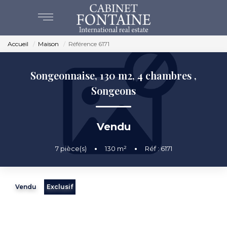
Accueil
Maison
Référence 6171
ACHAT
Songeonnaise, 130 m2, 4 chambres
,
VENTES
Songeons
ESTIMATION
Vendu
NOS AGENCES
7
pièce(s)
•
130
m²
•
Réf : 6171
BEAUVAIS
CREVECOEUR
Vendu
Exclusif
NOS SERVICES