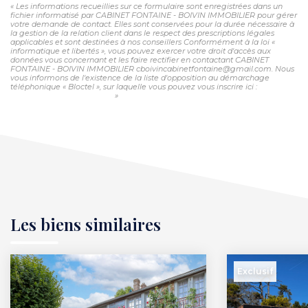
« Les informations recueillies sur ce formulaire sont enregistrées dans un
fichier informatisé par CABINET FONTAINE - BOIVIN IMMOBILIER pour gérer
votre demande de contact. Elles sont conservées pour la durée nécessaire à
la gestion de la relation client dans le respect des prescriptions légales
applicables et sont destinées à nos conseillers Conformément à la loi «
informatique et libertés », vous pouvez exercer votre droit d'accès aux
données vous concernant et les faire rectifier en contactant CABINET
FONTAINE - BOIVIN IMMOBILIER cboivincabinetfontaine@gmail.com. Nous
vous informons de l'existence de la liste d'opposition au démarchage
téléphonique « Bloctel », sur laquelle vous pouvez vous inscrire ici :
https://www.bloctel.gouv.fr/
»
Les biens similaires
Exclusif