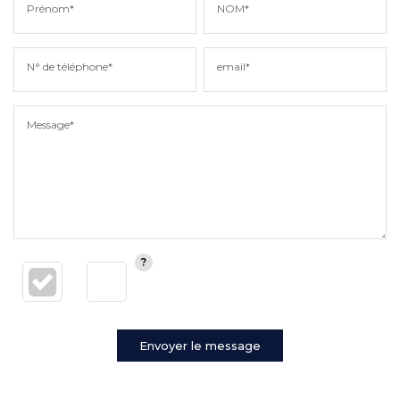
Prénom*
NOM*
N° de téléphone*
email*
Message*
Envoyer le message