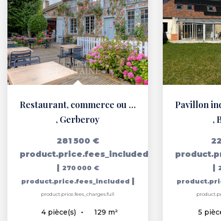
Restaurant, commerce ou Habitation GERBEROY
,
Gerberoy
,
281 500 €
22
product.price.fees_included
product.p
|
|
270 000 €
|
product.price.fees_included
product.pr
product.price.fees_charges.full
product.pr
129
m²
4
pièce(s)
5
pièc