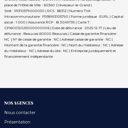
place de l'Hôtel de Ville - 60360 Crèvecœur-le-Grand |
Siret : 99310579000030 | RCS : 6831Z | Numero TVA
Intracommunautaire : FR18993105790 | Forme juridique : EURL | Capital
social : 1 000 | Assurance RCP : I8 3049739 |
Carte T :
CPI60012025000000006 | Date de délivrance : 2025-12-17 | Lieu de
délivrance : Beauvais 60000 Beauvais | Caisse de garantie financière :
NC. | N° de caisse de garantie : NC | Adresse caisse de garantie : NC |
Montant de la garantie financière : NC | Nom du médiateur : NC | Adresse
du médiateur : NC | Adresse du site : NC |
Entreprise juridiquement et
financièrement indépendante
NOS AGENCES
Nous contacter
Présentation