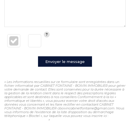
Envoyer le message
« Les informations recueillies sur ce formulaire sont enregistrées dans un
fichier informatisé par CABINET FONTAINE - BOIVIN IMMOBILIER pour gérer
votre demande de contact. Elles sont conservées pour la durée nécessaire à
la gestion de la relation client dans le respect des prescriptions légales
applicables et sont destinées à nos conseillers Conformément à la loi «
informatique et libertés », vous pouvez exercer votre droit d'accès aux
données vous concernant et les faire rectifier en contactant CABINET
FONTAINE - BOIVIN IMMOBILIER cboivincabinetfontaine@gmail.com. Nous
vous informons de l'existence de la liste d'opposition au démarchage
téléphonique « Bloctel », sur laquelle vous pouvez vous inscrire ici :
https://www.bloctel.gouv.fr/
»