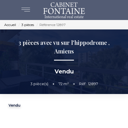
Accueil
3 pièces
Référence 12897
ACHAT
3 pièces avec vu sur l'hippodrome
,
VENTES
Amiens
ESTIMATION
Vendu
NOS AGENCES
3
pièce(s)
•
72
m²
•
Réf : 12897
BEAUVAIS
CREVECOEUR
Vendu
NOS SERVICES