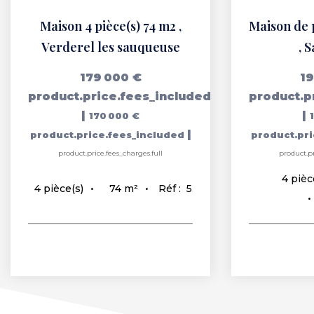
Maison 4 pièce(s) 74 m2
,
Verderel les sauqueuse
,
S
179 000 €
19
product.price.fees_included
product.p
|
|
170 000 €
|
product.price.fees_included
product.pr
product.price.fees_charges.full
product.pr
4
pièc
74
m²
Réf :
5
4
pièce(s)