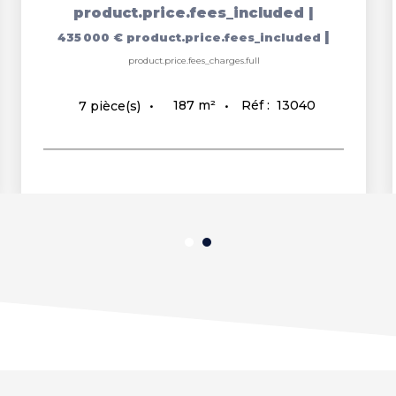
product.price.fees_included
|
|
435 000 €
product.price.fees_included
product.price.fees_charges.full
187
m²
Réf :
13040
7
pièce(s)