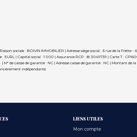
aison sociale : BOIVIN IMMOBILIER | Adresse siège social : 6 rue de la Frette
EURL | Capital social : 1 000 | Assurance RCP : I8 3049739 |
Carte T : CPI60
. | N° de caisse de garantie : NC | Adresse caisse de garantie : NC | Montant de 
nancièrement indépendante
ICES
LIENS UTILES
Mon compte