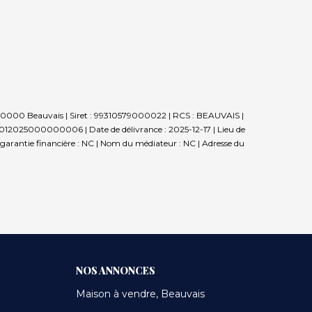
 - 60000 Beauvais | Siret : 99310579000022 | RCS : BEAUVAIS |
012025000000006 | Date de délivrance : 2025-12-17 | Lieu de
la garantie financière : NC | Nom du médiateur : NC | Adresse du
NOS ANNONCES
Maison à vendre, Beauvais