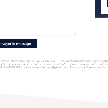
Envoyer le message
 un fichier informatisé par CABINET FONTAINE - BOIVIN IMMOBILIER pour gérer votr
 applicables et sont destinées à nos conseillers Conformément à la loi « informatiqu
VIN IMMOBILIER cboivincabinetfontaine@gmail.com. Nous vous informons de l'exist