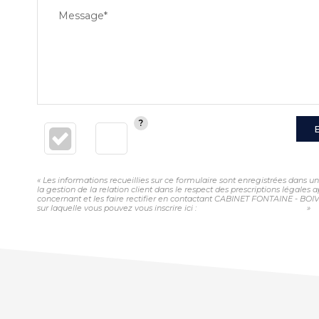
Message*
« Les informations recueillies sur ce formulaire sont enregistrées dans
la gestion de la relation client dans le respect des prescriptions légales
concernant et les faire rectifier en contactant CABINET FONTAINE - BOI
sur laquelle vous pouvez vous inscrire ici :
https://www.bloctel.gouv.fr/
»