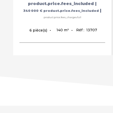
product.price.fees_included
|
|
340 000 €
product.price.fees_included
product.price.fees_charges.full
140
m²
Réf :
13707
6
pièce(s)