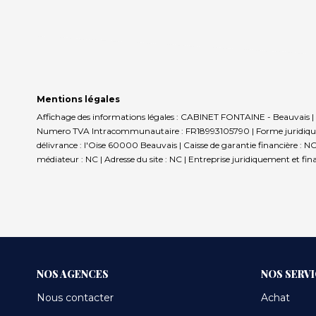
Mentions légales
Affichage des informations légales : CABINET FONTAINE - Beauvais | R
Numero TVA Intracommunautaire : FR18993105790 | Forme juridique : 
délivrance : l'Oise 60000 Beauvais | Caisse de garantie financière : NC
médiateur : NC | Adresse du site : NC |
Entreprise juridiquement et fi
NOS AGENCES
NOS SERV
Nous contacter
Achat