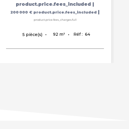
product.price.fees_included
|
|
200 000 €
product.price.fees_included
product.price.fees_charges.full
92
m²
Réf :
64
5
pièce(s)