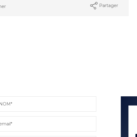
Partager
mer
NOM*
email*