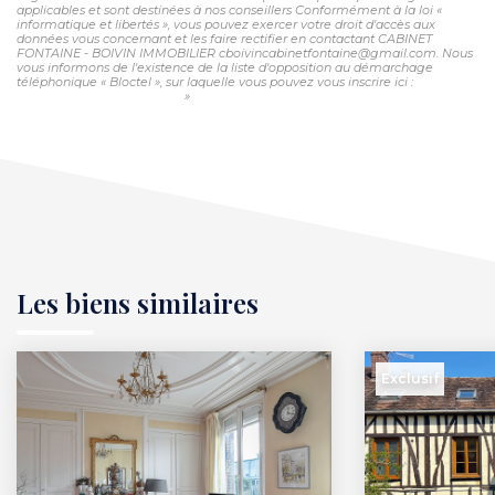
applicables et sont destinées à nos conseillers Conformément à la loi «
informatique et libertés », vous pouvez exercer votre droit d'accès aux
données vous concernant et les faire rectifier en contactant CABINET
FONTAINE - BOIVIN IMMOBILIER cboivincabinetfontaine@gmail.com. Nous
vous informons de l'existence de la liste d'opposition au démarchage
téléphonique « Bloctel », sur laquelle vous pouvez vous inscrire ici :
https://www.bloctel.gouv.fr/
»
Les biens similaires
Exclusif