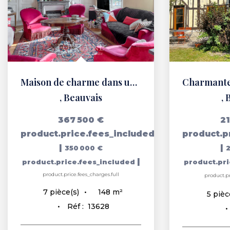
Maison de charme dans un quartier recherché de Beauvais
,
Beauvais
,
367 500 €
2
product.price.fees_included
product.p
|
|
350 000 €
|
product.price.fees_included
product.pr
product.price.fees_charges.full
product.pr
148
m²
7
pièce(s)
5
pièc
Réf :
13628