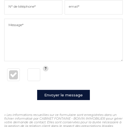
N° de téléphone*
email*
Message*
Envoyer le message
« Les informations recueillies sur ce formulaire sont enregistrées dans un
fichier informatisé par CABINET FONTAINE - BOIVIN IMMOBILIER pour gérer
votre demande de contact. Elles sont conservées pour la durée nécessaire à
la gestion de la relation client dans le respect des prescriptions légales