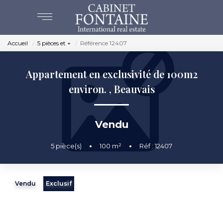
Accueil
5 pièces et +
Référence 12407
ACHAT
Appartement en exclusivité de 100m2
VENTES
environ.
,
Beauvais
ESTIMATION
Vendu
NOS AGENCES
5
pièce(s)
•
100
m²
•
Réf : 12407
BEAUVAIS
CREVECOEUR
Vendu
Exclusif
NOS SERVICES