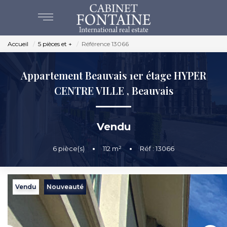
Accueil
5 pièces et +
Référence 13066
ACHAT
Appartement Beauvais 1er étage HYPER
VENTES
CENTRE VILLE
,
Beauvais
ESTIMATION
Vendu
NOS AGENCES
6
pièce(s)
•
112
m²
•
Réf : 13066
BEAUVAIS
CREVECOEUR
Vendu
Nouveauté
NOS SERVICES