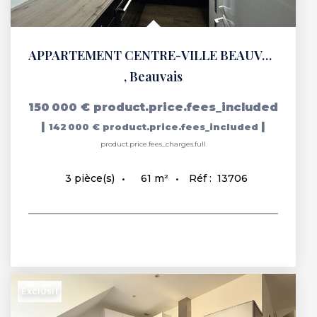
APPARTEMENT CENTRE-VILLE BEAUVAIS
,
Beauvais
150 000 €
product.price.fees_included
|
|
142 000 €
product.price.fees_included
product.price.fees_charges.full
61
m²
Réf :
13706
3
pièce(s)
Exclusif