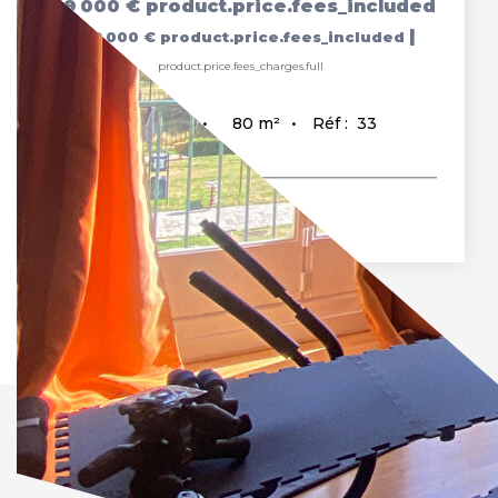
119 000 €
product.price.fees_included
|
|
110 000 €
product.price.fees_included
product.price.fees_charges.full
80
m²
Réf :
33
5
pièce(s)