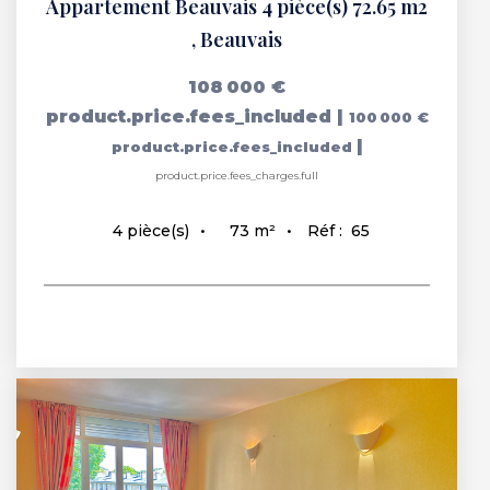
Appartement Beauvais 4 pièce(s) 72.65 m2
,
Beauvais
108 000 €
product.price.fees_included
|
100 000 €
|
product.price.fees_included
product.price.fees_charges.full
73
m²
Réf :
65
4
pièce(s)