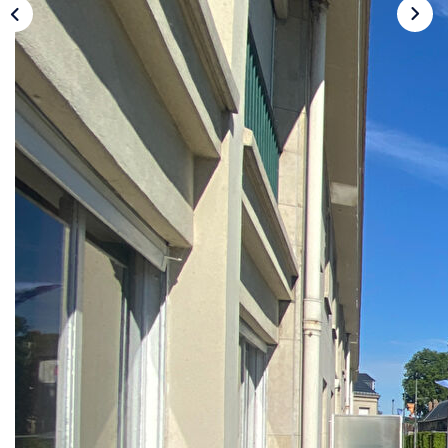
CONTACT
Description
Réf : 13066
IDEALEMENT PLACE, cet appartement vous
séduira par SA VUE et SES VOLUMES. Il offre une
entrée, un SEJOUR DOUBLE, une CUISINE
EQUIPEE ET AMENAGEE donnant sur un balcon, 4
CHAMBRES DONNANT TOUTES SUR LE BALCON
FILANT, une salle de bain et une salle d'eau, 2 WC.