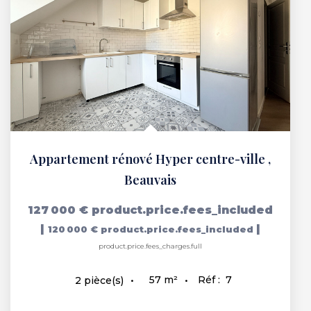
Appartement rénové Hyper centre-ville
,
Beauvais
127 000 €
product.price.fees_included
|
|
120 000 €
product.price.fees_included
product.price.fees_charges.full
57
m²
Réf :
7
2
pièce(s)