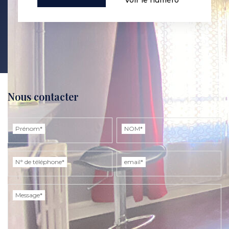
Nous contacter
Prénom*
NOM*
N° de téléphone*
email*
Message*