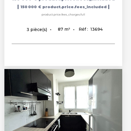
|
|
150 000 €
product.price.fees_included
product.price.fees_charges.full
87
m²
Réf :
13694
3
pièce(s)