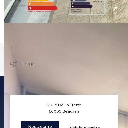
Montant estimé des dépenses annuelles d'énergie
pour un usage standard entre 1600€ et 2210€. Pour la
date de référence 01/01/2021.
Imprimer
Partager
6 Rue De La Frette
60000
Beauvais
Nous écrire
Voir le numéro