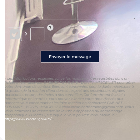
Envoyer le message
« Les informations recueillies sur ce formulaire sont enregistrées dans un
fichier informatisé par CABINET FONTAINE - BOIVIN IMMOBILIER pour gérer
votre demande de contact. Elles sont conservées pour la durée nécessaire à
la gestion de la relation client dans le respect des prescriptions légales
applicables et sont destinées à nos conseillers Conformément à la loi «
informatique et libertés », vous pouvez exercer votre droit d'accès aux
données vous concernant et les faire rectifier en contactant CABINET
FONTAINE - BOIVIN IMMOBILIER cboivincabinetfontaine@gmail.com. Nous
vous informons de l'existence de la liste d'opposition au démarchage
téléphonique « Bloctel », sur laquelle vous pouvez vous inscrire ici :
https://www.bloctel.gouv.fr/
»