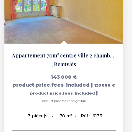
Appartement 70m² centre ville 2 chambres
,
Beauvais
143 000 €
product.price.fees_included
|
135 000 €
|
product.price.fees_included
product.price.fees_charges.full
70
m²
Réf :
6133
3
pièce(s)