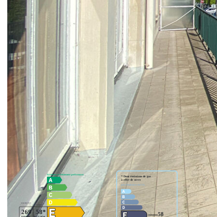
Placards, débarras et buanderie, WC (2).
Balcon donnant SUR LA CATHEDRALE de
BEAUVAIS, 2ème balcon, cave.
Les + : VUE, HYPER CENTRE, 1er ETAGE,
PLOMBERIE ET ELECTRICITE REFAIT EN 2010,
CHAUFFAGE COMPRIS DANS LES CHARGES
Prévoir travaux de rafraichissement.
Pour plus d'informations, me joindre au
06.84.38.90.80, celine@cabinetfontaine.eu
Nos honoraires
Nous contacter
Diagnostics énergétiques