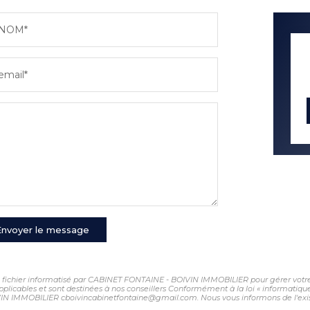
NOM*
email*
Envoyer le message
 un fichier informatisé par CABINET FONTAINE - BOIVIN IMMOBILIER pour gérer votr
 applicables et sont destinées à nos conseillers Conformément à la loi « informatiqu
VIN IMMOBILIER cboivincabinetfontaine@gmail.com. Nous vous informons de l'exist