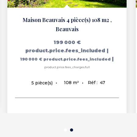
Maison Beauvais 4 pièce(s) 108 m2
,
Beauvais
199 000 €
product.price.fees_included
|
|
190 000 €
product.price.fees_included
product.price.fees_charges.full
108
m²
Réf :
47
5
pièce(s)