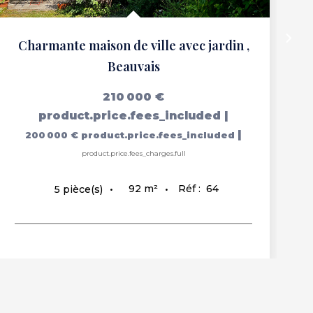
Charmante maison de ville avec jardin
,
Beauvais
210 000 €
product.price.fees_included
|
|
200 000 €
product.price.fees_included
product.price.fees_charges.full
92
m²
Réf :
64
5
pièce(s)