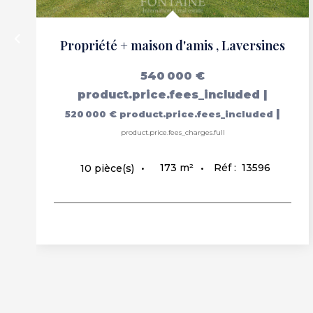
Propriété + maison d'amis
,
Laversines
540 000 €
product.price.fees_included
|
|
520 000 €
product.price.fees_included
product.price.fees_charges.full
173
m²
Réf :
13596
10
pièce(s)