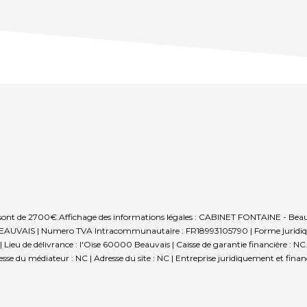
s sont de 2700€.
Affichage des informations légales : CABINET FONTAINE - Beauva
 BEAUVAIS | Numero TVA Intracommunautaire : FR18993105790 | Forme juridique 
u de délivrance : l'Oise 60000 Beauvais | Caisse de garantie financière : NC. | 
sse du médiateur : NC | Adresse du site : NC |
Entreprise juridiquement et fin