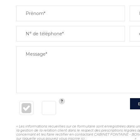
Prénom*
N° de téléphone*
Message*
« Les informations recueillies sur ce formulaire sont enregistrées dans
la gestion de la relation client dans le respect des prescriptions légales
concernant et les faire rectifier en contactant CABINET FONTAINE - BOI
sur laquelle vous pouvez vous inscrire ici :
https://www.bloctel.gouv.fr/
»