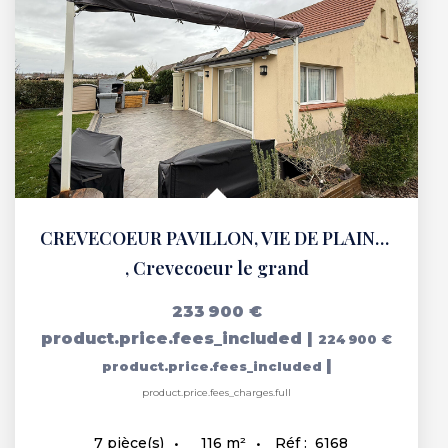
CREVECOEUR PAVILLON, VIE DE PLAIN-PIED
,
Crevecoeur le grand
233 900 €
product.price.fees_included
|
224 900 €
|
product.price.fees_included
product.price.fees_charges.full
116
m²
Réf :
6168
7
pièce(s)