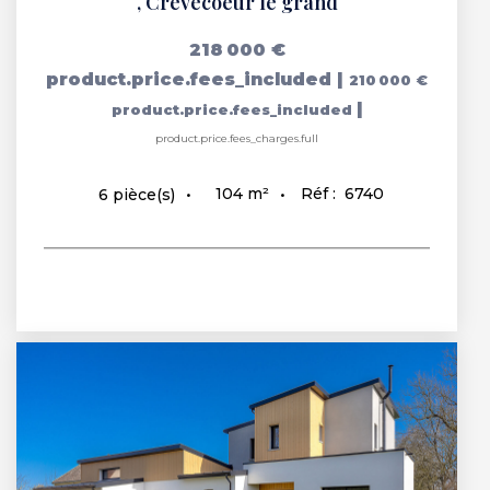
,
Crevecoeur le grand
218 000 €
product.price.fees_included
|
210 000 €
|
product.price.fees_included
product.price.fees_charges.full
104
m²
Réf :
6740
6
pièce(s)