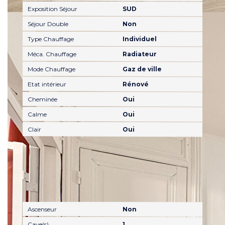
Exposition Séjour
SUD
Séjour Double
Non
Type Chauffage
Individuel
Méca. Chauffage
Radiateur
Mode Chauffage
Gaz de ville
Etat intérieur
Rénové
Cheminée
Oui
Calme
Oui
Clair
Oui
Autres
Ascenseur
Non
Cave(s)
1