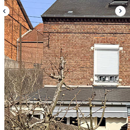
CONTACT
Description
Réf : 8
Située dans un quartier recherché et à proximité
immédiate du centre-ville, venez découvrir cette
maison d'environ 90 m² offrant un beau potentiel
et des charges faibles.
Au rez-de-chaussée, vous trouverez une cuisine