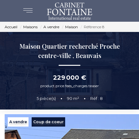
Accueil
Maisons
A vendre
Maison
Référence 8
ACHAT
Maison Quartier recherché Proche
VENTES
centre-ville
,
Beauvais
ESTIMATION
229 000 €
NOS AGENCES
product.price.fees_charges.teaser
5
pièce(s)
•
90
m²
•
Réf : 8
BEAUVAIS
CREVECOEUR
A vendre
Coup de coeur
NOS SERVICES