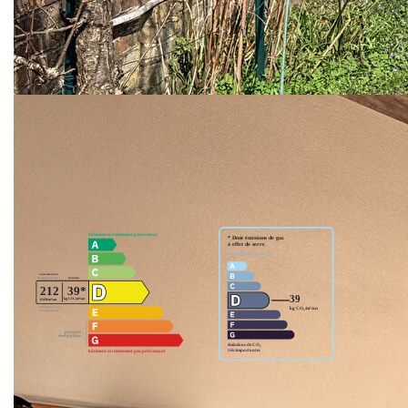
CAVE
Pour plus de renseignements, me joindre au
06x84x38x90x80, celine.boivin@cabinetfontaine.fr
**
Honoraires à la charge du vendeur
Nos honoraires
Nous contacter
Diagnostics énergétiques
Montant estimé des dépenses annuelles d'énergie
pour un usage standard entre 1790€ et 2430€.