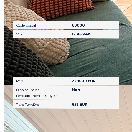
Localisation
Code postal
60000
Ville
BEAUVAIS
Aspects financiers
Prix
229000 EUR
Bien soumis à
Non
l'encadrement des loyers
Taxe Foncière
652 EUR