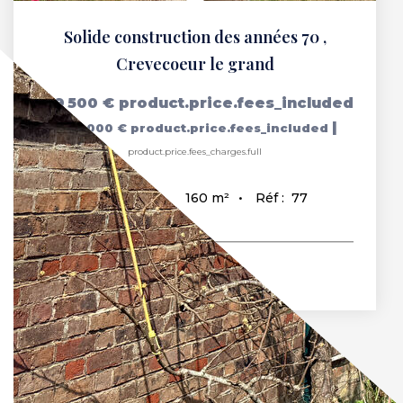
Solide construction des années 70
,
Crevecoeur le grand
199 500 €
product.price.fees_included
|
|
190 000 €
product.price.fees_included
product.price.fees_charges.full
160
m²
Réf :
77
8
pièce(s)