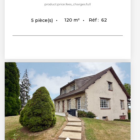
product.price.fees_charges.full
120
m²
Réf :
62
5
pièce(s)