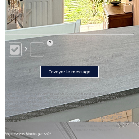
Envoyer le message
« Les informations recueillies sur ce formulaire sont enregistrées dans un
fichier informatisé par CABINET FONTAINE - BOIVIN IMMOBILIER pour gérer
votre demande de contact. Elles sont conservées pour la durée nécessaire à
la gestion de la relation client dans le respect des prescriptions légales
applicables et sont destinées à nos conseillers Conformément à la loi «
informatique et libertés », vous pouvez exercer votre droit d'accès aux
données vous concernant et les faire rectifier en contactant CABINET
FONTAINE - BOIVIN IMMOBILIER cboivincabinetfontaine@gmail.com. Nous
vous informons de l'existence de la liste d'opposition au démarchage
téléphonique « Bloctel », sur laquelle vous pouvez vous inscrire ici :
https://www.bloctel.gouv.fr/
»