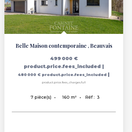
Belle Maison contemporaine
,
Beauvais
499 000 €
product.price.fees_included
|
|
480 000 €
product.price.fees_included
product.price.fees_charges.full
160
m²
Réf :
3
7
pièce(s)