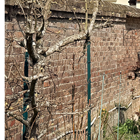
ouverte, équipée et aménagée, donnant sur une
agréable pièce de vie lumineuse comprenant d'un
coté la salle à manger et de l'autre le salon.
Un WC indépendant est également présent avec
la possibilité d'aménager une salle d'eau en
complément. Une pièce supplémentaire permet
d'envisager facilement la création d'une chambre
de plain-pied, idéale pour une suite parentale, un
bureau ou une chambre d'amis.
Au 1er étage, la maison dispose d'une chambre
ainsi que d'une salle de bain avec WC.
Au 2ème étage, vous trouverez une seconde
chambre, offrant un espace nuit supplémentaire.
Les + : Quartier recherché; Faibles charges;
Proximité centre-ville et commodités
Maison idéale pour un premier achat, un pied-à-
terre ou un investissement locatif.
JARDIN agréable EXPOSE PLEIN SUD