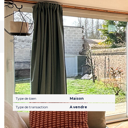
indexées aux années 2021,2022 et 2023 (abonnement
compris).
Imprimer
Partager
Caractéristiques détaillées
Général
Type de bien
Maison
Type de transaction
A vendre