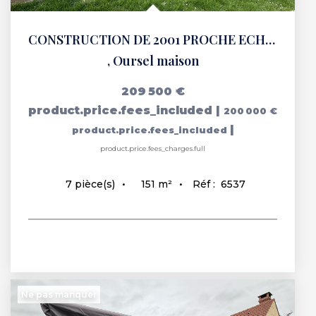
CONSTRUCTION DE 2001 PROCHE ECHANGEUR A 16, 151.46 m2, 5...
,
Oursel maison
209 500 €
product.price.fees_included
|
200 000 €
|
product.price.fees_included
product.price.fees_charges.full
151
m²
Réf :
6537
7
pièce(s)
Ne pas manquer