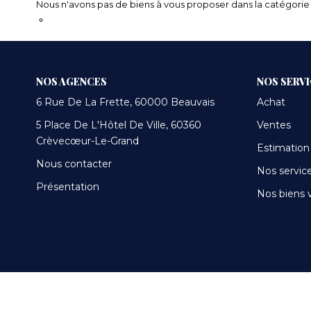
Nous n'avons pas de biens à vous proposer dans la catégorie p
Transmettez-nous votre demande
NOS AGENCES
NOS SERV
6 Rue De La Frette, 60000 Beauvais
Achat
5 Place De L'Hôtel De Ville, 60360
Ventes
Crèvecœur-Le-Grand
Estimation
Nous contacter
Nos servic
Présentation
Nos biens 