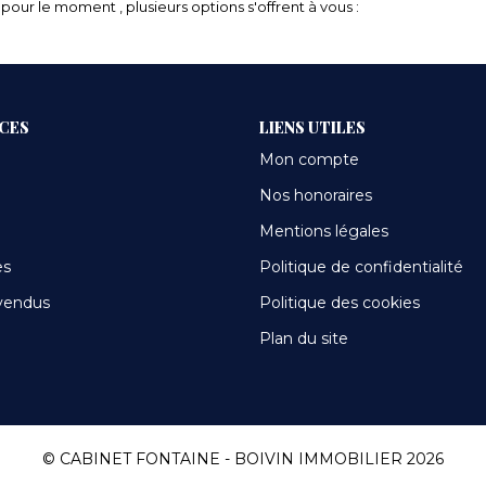
our le moment , plusieurs options s'offrent à vous :
ICES
LIENS UTILES
Mon compte
Nos honoraires
Mentions légales
es
Politique de confidentialité
vendus
Politique des cookies
Plan du site
© CABINET FONTAINE - BOIVIN IMMOBILIER 2026