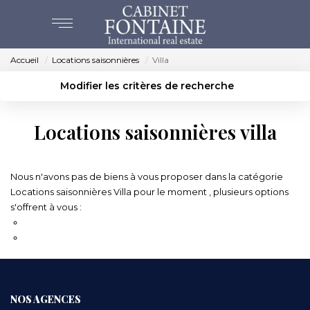
Accueil
Locations saisonnières
Villa
ACHAT
Modifier les critères de recherche
Localisation
Type de bien
VENTES
Localisation
Sélectionnez...
Locations saisonnières villa
Surface min
Budget max
ESTIMATION
Créer une alerte
Plus de critères
Nous n'avons pas de biens à vous proposer dans la catégorie
NOS AGENCES
Locations saisonnières Villa pour le moment , plusieurs options
s'offrent à vous :
Re-soumettre la recherche avec moins de critères.
BEAUVAIS
Transmettez-nous votre demande
CREVECOEUR
NOS SERVICES
NOS AGENCES