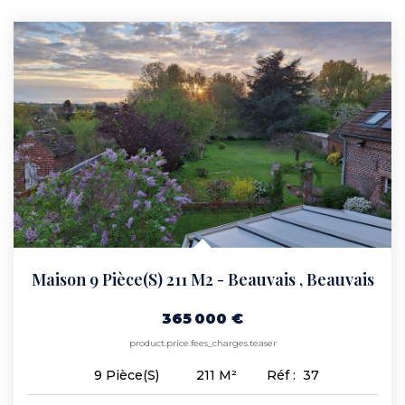
CONTACT
Maison 9 Pièce(s) 211 M2 - Beauvais
,
Beauvais
365 000 €
product.price.fees_charges.teaser
211
M²
Réf :
37
9
Pièce(s)