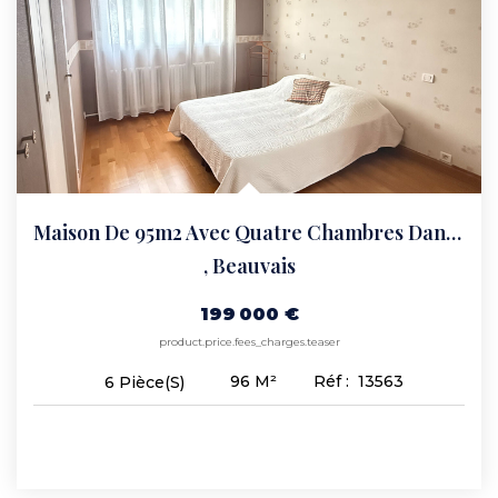
Maison De 95m2 Avec Quatre Chambres Dans Beauvais.
,
Beauvais
199 000 €
product.price.fees_charges.teaser
96
M²
Réf :
13563
6
Pièce(s)