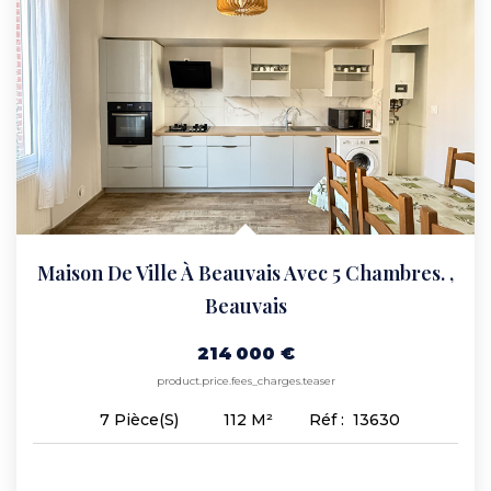
Maison De Ville À Beauvais Avec 5 Chambres.
,
Beauvais
214 000 €
product.price.fees_charges.teaser
112
M²
Réf :
13630
7
Pièce(s)