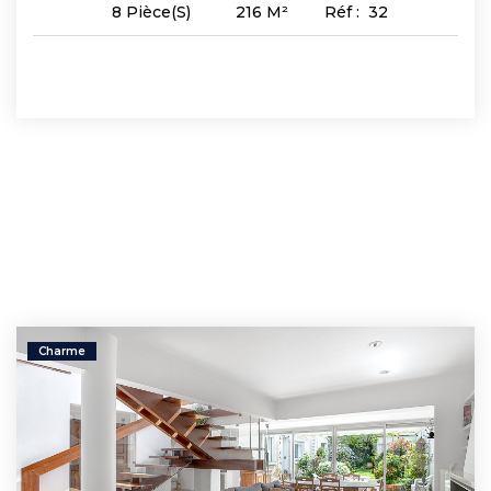
216
M²
Réf :
32
8
Pièce(s)
Charme