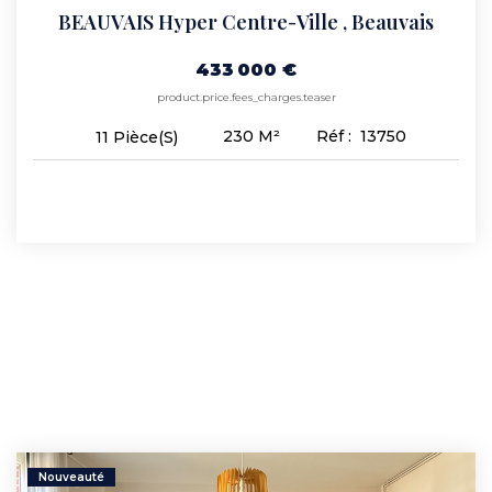
BEAUVAIS Hyper Centre-Ville
,
Beauvais
433 000 €
product.price.fees_charges.teaser
230
M²
Réf :
13750
11
Pièce(s)
Nouveauté