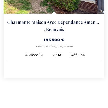
Charmante Maison Avec Dépendance Aménageable ? Proche...
,
Beauvais
193 500 €
product.price.fees_charges.teaser
77
M²
Réf :
34
4
Pièce(s)