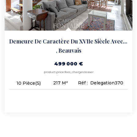
Demeure De Caractère Du XVIIe Siècle Avec Jardin Clos Et...
,
Beauvais
499 000 €
product.price.fees_charges.teaser
217
M²
Réf :
Delegation370
10
Pièce(s)