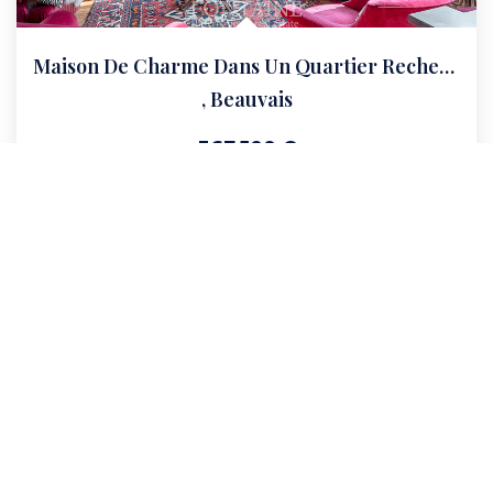
Maison De Charme Dans Un Quartier Recherché De Beauvais
,
Beauvais
367 500 €
product.price.fees_charges.teaser
148
M²
Réf :
13628
7
Pièce(s)