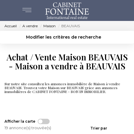
Accueil
A vendre
Maison
BEAUVAIS
ACHAT
Modifier les critères de recherche
Localisation
Type de bien
VENTES
Localisation
Sélectionnez...
Achat / Vente Maison BEAUVAIS
Surface min
Budget max
- Maison a vendre à BEAUVAIS
ESTIMATION
Créer une alerte
Plus de critères
NOS AGENCES
Sur notre site consultez les annonces immobilière de Maison à vendre
BEAUVAIS. Trouvez votre Maison sur BEAUVAIS grâce aux annonces
immobilières de CABINET FONTAINE - BOIVIN IMMOBILIER.
BEAUVAIS
Immobilier BEAUVAIS
CREVECOEUR
Afficher la carte
19 annonce(s) trouvée(s)
Trier par
NOS SERVICES