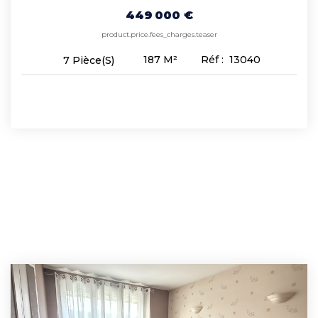
449 000 €
product.price.fees_charges.teaser
187
M²
Réf :
13040
7
Pièce(s)