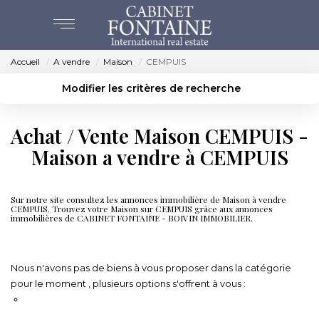
Accueil
A vendre
Maison
CEMPUIS
ACHAT
Modifier les critères de recherche
Localisation
Type de bien
VENTES
Localisation
Sélectionnez...
Achat / Vente Maison CEMPUIS -
Surface min
Budget max
Maison a vendre à CEMPUIS
ESTIMATION
Créer une alerte
Plus de critères
NOS AGENCES
Sur notre site consultez les annonces immobilière de Maison à vendre
CEMPUIS. Trouvez votre Maison sur CEMPUIS grâce aux annonces
immobilières de CABINET FONTAINE - BOIVIN IMMOBILIER.
BEAUVAIS
Immobilier CEMPUIS
CREVECOEUR
Nous n'avons pas de biens à vous proposer dans la catégorie
pour le moment , plusieurs options s'offrent à vous :
Transmettez-nous votre demande
NOS SERVICES