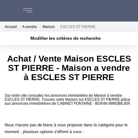
Accueil
A vendre
Maison
ESCLES ST PIERRE
ACHAT
Modifier les critères de recherche
Localisation
Type de bien
VENTES
Surface min
Budget max
Achat / Vente Maison ESCLES
ST PIERRE - Maison a vendre
Plus de critères
Créer une alerte
ESTIMATION
à ESCLES ST PIERRE
NOS AGENCES
Sur notre site consultez les annonces immobilière de Maison à vendre
BEAUVAIS
ESCLES ST PIERRE. Trouvez votre Maison sur ESCLES ST PIERRE grâce
aux annonces immobilières de CABINET FONTAINE - BOIVIN IMMOBILIER.
CREVECOEUR
Immobilier ESCLES ST PIERRE
Nous n'avons pas de biens à vous proposer dans la catégorie pour le
NOS SERVICES
moment , plusieurs options s'offrent à vous :