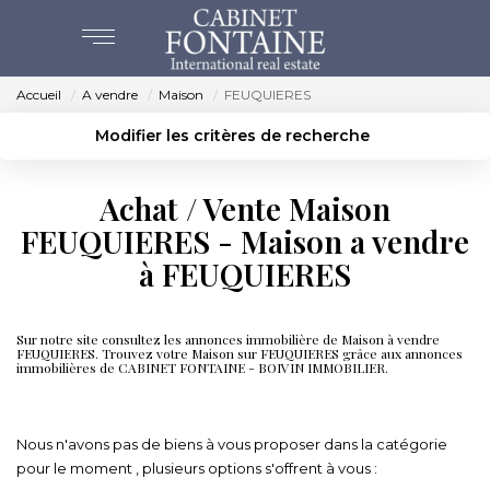
Accueil
A vendre
Maison
FEUQUIERES
ACHAT
Modifier les critères de recherche
Localisation
Type de bien
VENTES
Localisation
Sélectionnez...
Achat / Vente Maison
Surface min
Budget max
FEUQUIERES - Maison a vendre
ESTIMATION
à FEUQUIERES
Créer une alerte
Plus de critères
NOS AGENCES
Sur notre site consultez les annonces immobilière de Maison à vendre
FEUQUIERES. Trouvez votre Maison sur FEUQUIERES grâce aux annonces
BEAUVAIS
immobilières de CABINET FONTAINE - BOIVIN IMMOBILIER.
CREVECOEUR
Immobilier FEUQUIERES
Nous n'avons pas de biens à vous proposer dans la catégorie
pour le moment , plusieurs options s'offrent à vous :
NOS SERVICES