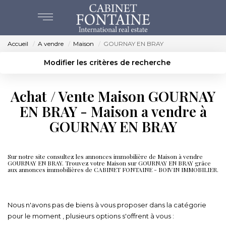
Accueil
A vendre
Maison
GOURNAY EN BRAY
ACHAT
Modifier les critères de recherche
Localisation
Type de bien
VENTES
Localisation
Sélectionnez...
Achat / Vente Maison GOURNAY
Surface min
Budget max
EN BRAY - Maison a vendre à
ESTIMATION
GOURNAY EN BRAY
Créer une alerte
Plus de critères
NOS AGENCES
Sur notre site consultez les annonces immobilière de Maison à vendre
GOURNAY EN BRAY. Trouvez votre Maison sur GOURNAY EN BRAY grâce
BEAUVAIS
aux annonces immobilières de CABINET FONTAINE - BOIVIN IMMOBILIER.
CREVECOEUR
Immobilier GOURNAY EN BRAY
Nous n'avons pas de biens à vous proposer dans la catégorie
pour le moment , plusieurs options s'offrent à vous :
NOS SERVICES