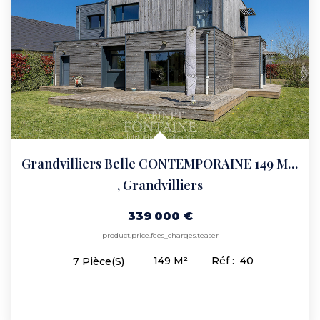
CONTACT
Grandvilliers Belle CONTEMPORAINE 149 M2, 5 Chambres
,
Grandvilliers
339 000 €
product.price.fees_charges.teaser
149
M²
Réf :
40
7
Pièce(s)