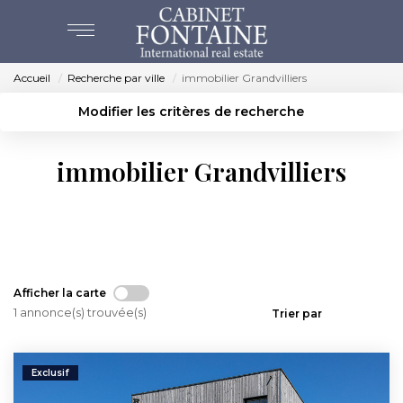
Accueil
Recherche par ville
immobilier Grandvilliers
ACHAT
Modifier les critères de recherche
Localisation
Type de bien
VENTES
Localisation
Sélectionnez...
immobilier Grandvilliers
Surface min
Budget max
ESTIMATION
Créer une alerte
Plus de critères
Tous les secteurs
NOS AGENCES
Afficher la carte
BEAUVAIS
1 annonce(s) trouvée(s)
Trier par
CREVECOEUR
Exclusif
NOS SERVICES