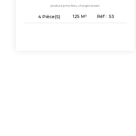
product.price.fees_charges.teaser
125
M²
Réf :
53
4
Pièce(s)